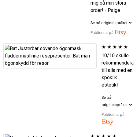
mig på min stora
order! - Paige
Se på originalspråket
Publicerat på
★
★
★
★
★
10/10 skulle
rekommendera
till alla med en
spöklik
estetik!
Se på
originalspråket
Publicerat på
★
★
★
★
★