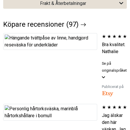
Frakt & Återbetalningar
Köpare recensioner (97)
★
★
★
★
★
Bra kvalitet.
Nathalie
Se på
originalspråket
Publicerat på
★
★
★
★
★
Jag älskar
den här
väskan. Jag