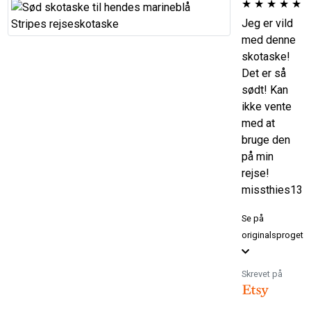
★
★
★
★
★
Jeg er vild
med denne
skotaske!
Det er så
sødt! Kan
ikke vente
med at
bruge den
på min
rejse!
missthies13
Se på
originalsproget
Skrevet på