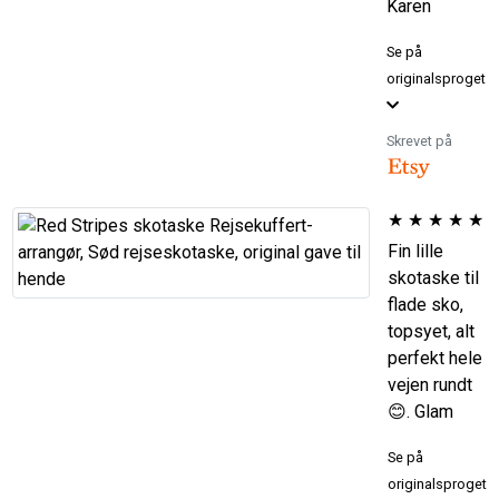
Karen
Se på
originalsproget
Skrevet på
★
★
★
★
★
Fin lille
skotaske til
flade sko,
topsyet, alt
perfekt hele
vejen rundt
😊. Glam
Se på
originalsproget