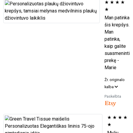
★
★
★
★
★
Man patinka
šis krepšys.
Man
patinka,
kaip galite
suasmeninti
prekę -
Marie
Žr. originalo
kalba
Paskelbta
★
★
★
★
★
Myliu