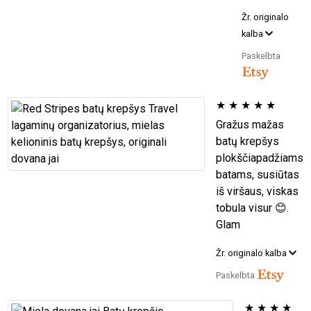
Žr. originalo
kalba
Paskelbta
★
★
★
★
★
Gražus mažas
batų krepšys
plokščiapadžiams
batams, susiūtas
iš viršaus, viskas
tobula visur 😊.
Glam
Žr. originalo kalba
Paskelbta
★
★
★
★