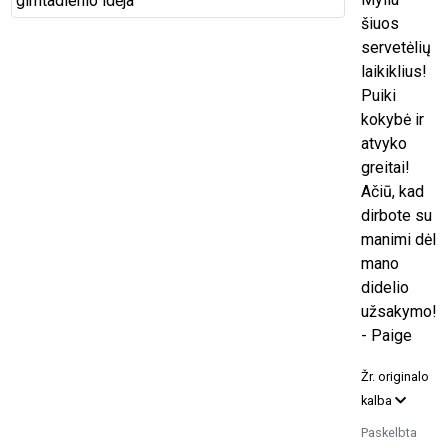
šiuos
servetėlių
laikiklius!
Puiki
kokybė ir
atvyko
greitai!
Ačiū, kad
dirbote su
manimi dėl
mano
didelio
užsakymo!
- Paige
Žr. originalo
kalba
Paskelbta