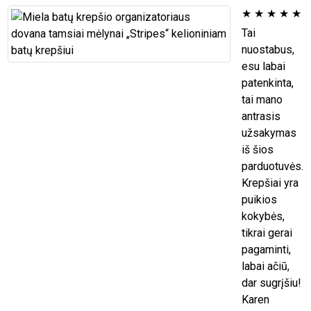
★
★
★
★
★
Tai
nuostabus,
esu labai
patenkinta,
tai mano
antrasis
užsakymas
iš šios
parduotuvės.
Krepšiai yra
puikios
kokybės,
tikrai gerai
pagaminti,
labai ačiū,
dar sugrįšiu!
Karen