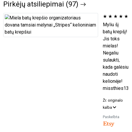
Pirkėjų atsiliepimai (97)
★
★
★
★
★
Myliu šį
batų krepšį!
Jis toks
mielas!
Negaliu
sulaukti,
kada galėsiu
naudoti
kelionėje!
missthies13
Žr. originalo
kalba
Paskelbta