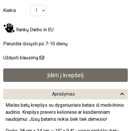
Kiekis
Rankų Darbo in EU
Paruošta išsiųsti po 7-10 dienų
Užduoti klausimą
Aprašymas
Mielas batų krepšys su dygsniuotais batais iš medvilninio
audinio. Krepšys pravers kelionėse ar kasdieniniam
naudojimui. Jūsų batams reikia šiek tiek dėmesio!
Dydis: 38 cm x 24 cm ~ 15" x 9,4" - vienai plokščių batų