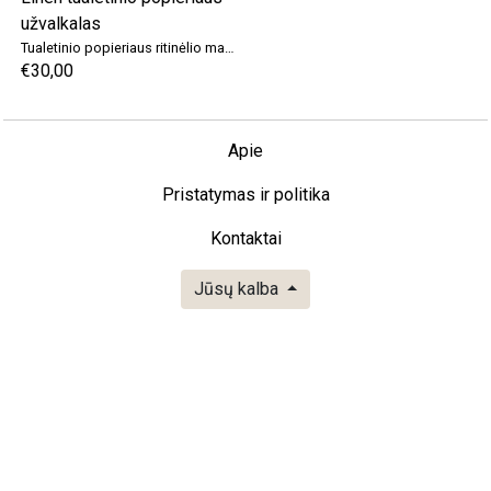
Tualetinio popieriaus ritinėlio maišelis, Elegant Linen tualetinio popieriaus užvalkalas
€30,00
Apie
Pristatymas ir politika
Kontaktai
Jūsų kalba