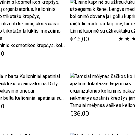
★
★
€45,00
medvilninis kosmetikos krepšys, kelionių organizatorius, kelioninis apatinio trikotažo krepšys, individualizuoti kelionių aksesuarai, apatinio trikotažo laikiklis, mezgimo krepšys
00
Juoda ir balta Kelioniniai apatiniai su užtrauktuku organizatorius Dirty Clean pakavimo priedai
00
€36,00