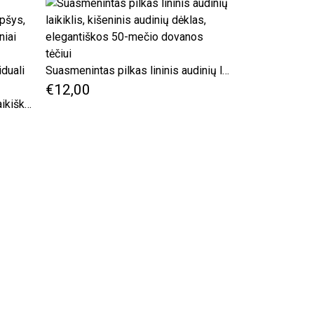
Suasmenintas pilkas lininis audinių laikiklis, kišeninis audinių dėklas, elegantiškos 50-mečio dovanos tėčiui
€12,00
Kelioninis skalbinių krepšys, vaikiškas apatinio trikotažo krepšys, kelioninis batų krepšys, kelioniniai aksesuarai. drabužių krepšys, medaus mėnesio dovana, individuali etiketė, apatinių krepšys