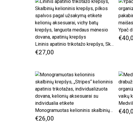
€40,
Lininis apatinio trikotažo krepšys, Skalbinių kelioninis krepšys, pilkos spalvos pagal užsakymą etiketė kelionių aksesuarai, vichy batų krepšys, languota medaus mėnesio dovana, apatinių krepšys
€27,00
Monogramuotas kelioninis skalbinių krepšys, „Stripes“ kelioninis apatinis trikotažas, individualizuota dovana, kelionių aksesuarai su individualia etikete
€40,
€26,00