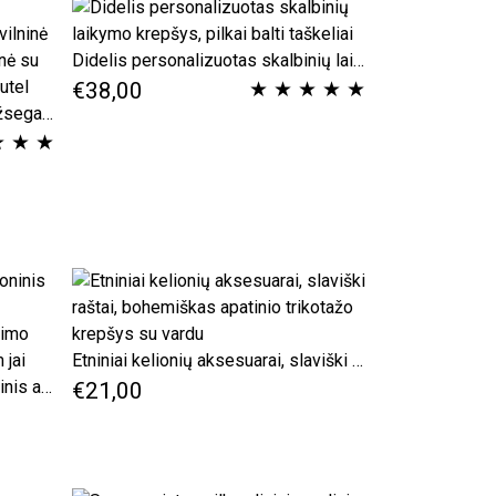
Didelis personalizuotas skalbinių laikymo krepšys, pilkai balti taškeliai
★
★
★
★
★
€38,00
Lininė kuprinė su užtrauktuku užsegama kišene, Lengva medvilninė kelioninė dovana jai, gėlių kuprinė su raišteliu moteriai, kuprinė, turbeutel
★
★
★
Etniniai kelionių aksesuarai, slaviški raštai, bohemiškas apatinio trikotažo krepšys su vardu
Tamsiai mėlynas šaškes kelioninis apatinis trikotažas lagaminas organizatorius kelioninis pakavimo reikmenys apatinis krepšys jam jai
€21,00