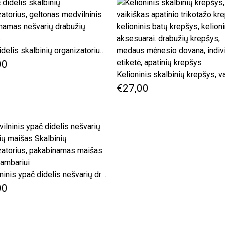
Ypač didelis skalbinių organizatorius, geltonas medvilninis pakabinamas nešvarių drabužių maišas
00
€27,00
Medvilninis ypač didelis nešvarių drabužių maišas Skalbinių organizatorius, pakabinamas maišas vaikų kambariui
00