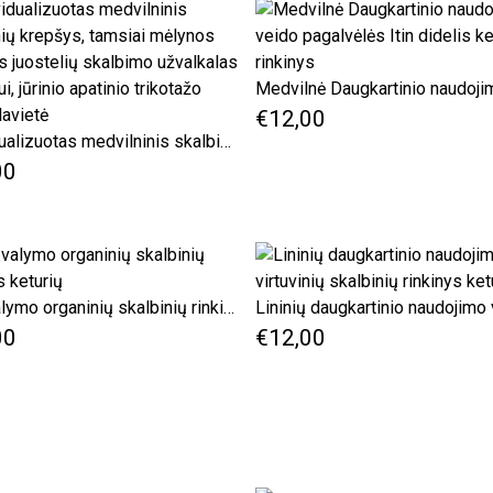
€12,00
Individualizuotas medvilninis skalbinių krepšys, tamsiai mėlynos spalvos juostelių skalbimo užvalkalas koledžui, jūrinio apatinio trikotažo stovyklavietė
00
Lino valymo organinių skalbinių rinkinys keturių
00
€12,00