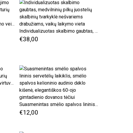
Medvilnė Daugkartinio naudojimo veido pagalvėlės Itin didelis keturių rinkinys
Individualizuotas skalbimo gaubtas, medvilninių pilkų juostelių skalbinių tvarkyklė nešvariems drabužiams, vaikų laikymo vieta
€38,00
Lininių daugkartinio naudojimo virtuvinių skalbinių rinkinys keturių
Suasmenintas smėlio spalvos lininis servetėlių laikiklis, smėlio spalvos kelioninio audinio dėklo kišenė, elegantiškos 60-ojo gimtadienio dovanos tėčiui
€12,00