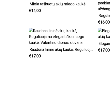
Miela taškuotų akių miego kaukė
€14,00
€16,00
Raudona lininė akių kaukė, Reguliuojama elegantiška miego kaukė, Valentino dienos dovana
€17,00
€17,00