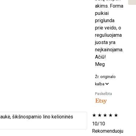
akims. Forma
puikiai
priglunda
prie veido, o
reguliuojama
juosta yra
neįkainojama.
Ačiū!
Meg
Žr. originalo
kalba
Paskelbta
★
★
★
★
★
10/10
Rekomenduoju