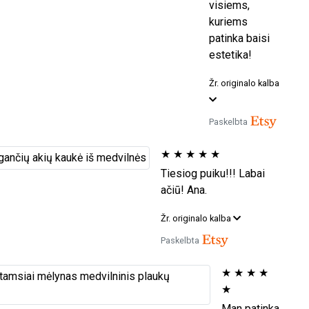
visiems,
kuriems
patinka baisi
estetika!
Žr. originalo kalba
Paskelbta
★
★
★
★
★
Tiesiog puiku!!! Labai
ačiū! Ana.
Žr. originalo kalba
Paskelbta
★
★
★
★
★
Man patinka