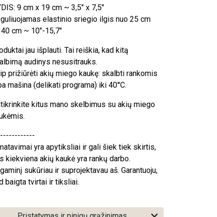
DIS: 9 cm x 19 cm ~ 3,5" x 7,5"
guliuojamas elastinio sriegio ilgis nuo 25 cm
i 40 cm ~ 10"-15,7"
oduktai jau išplauti. Tai reiškia, kad kitą
albimą audinys nesusitrauks.
ip prižiūrėti akių miego kaukę: skalbti rankomis
ba mašina (delikati programa) iki 40°C.
tikrinkite kitus mano skelbimus su akių miego
ukėmis.
------------
matavimai yra apytiksliai ir gali šiek tiek skirtis,
s kiekviena akių kaukė yra rankų darbo.
 gaminį sukūriau ir suprojektavau aš. Garantuoju,
 baigta tvirtai ir tiksliai.
Pristatymas ir pinigų grąžinimas