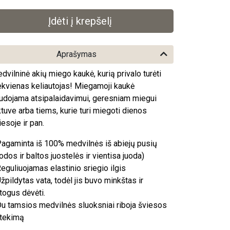
Aprašymas
dvilninė akių miego kaukė, kurią privalo turėti
ekvienas keliautojas! Miegamoji kaukė
udojama atsipalaidavimui, geresniam miegui
ktuve arba tiems, kurie turi miegoti dienos
iesoje ir pan.
Pagaminta iš 100% medvilnės iš abiejų pusių
uodos ir baltos juostelės ir vientisa juoda)
Reguliuojamas elastinio sriegio ilgis
Užpildytas vata, todėl jis buvo minkštas ir
togus dėvėti.
Du tamsios medvilnės sluoksniai riboja šviesos
tekimą