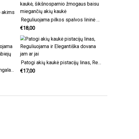
ė akims
Reguliuojama pilkos spalvos lininė kaukė, šikšnosparnio žmogaus baisu miegančių akių kaukė
€18,00
Patogi akių kaukė pistacijų linas, Reguliuojama ir Elegantiška dovana jam ar jai
Bordo spalvos linas Akių apdangalas kelionėms, Reguliuojama miegojimo akių kaukė, linas iš abiejų pusių
€17,00