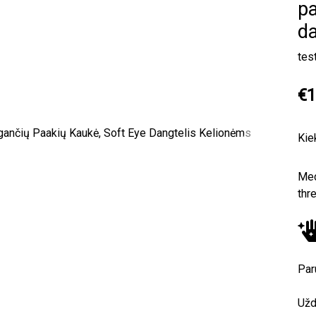
pa
da
tes
€1
Kie
Next
Med
thr
Par
Užd