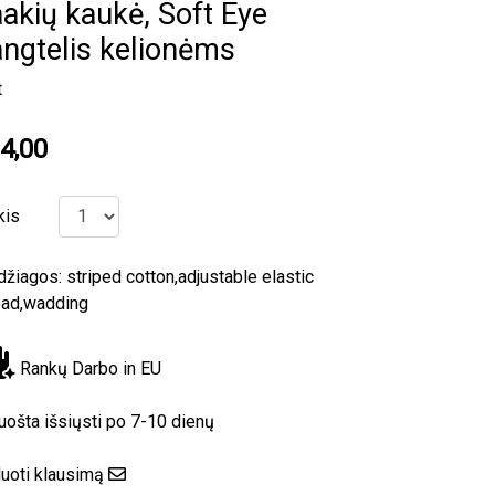
akių kaukė, Soft Eye
ngtelis kelionėms
t
4,00
kis
žiagos: striped cotton,adjustable elastic
ead,wadding
Rankų Darbo in EU
uošta išsiųsti po 7-10 dienų
uoti klausimą