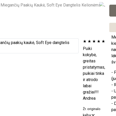
Me
★
★
★
★
★
ki
Puiki
na
kokybė,
lė
greitas
šv
pristatymas,
- 
puikiai tinka
(j
ir atrodo
- 
labai
- 
gražiai!!!
pa
Andrea
- 
Žr. originalo
pa
kalba