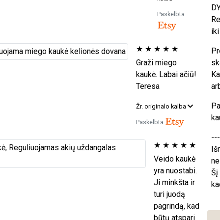
DY
Paskelbta
Re
ik
★
★
★
★
★
Pr
Graži miego
sk
kaukė. Labai ačiū!
Ka
Teresa
ar
Pa
Žr. originalo kalba
ka
Paskelbta
---
★
★
★
★
★
Iš
Veido kaukė
ne
yra nuostabi.
Šį
Ji minkšta ir
kad
turi juodą
pagrindą, kad
būtų atspari