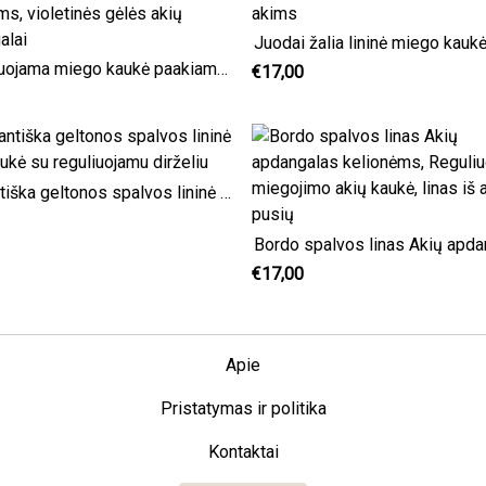
Juodai žalia lininė miego kauk
Reguliuojama miego kaukė paakiams, violetinės gėlės akių uždangalai
€17,00
Elegantiška geltonos spalvos lininė akių kaukė su reguliuojamu dirželiu
€17,00
Apie
Pristatymas ir politika
Kontaktai