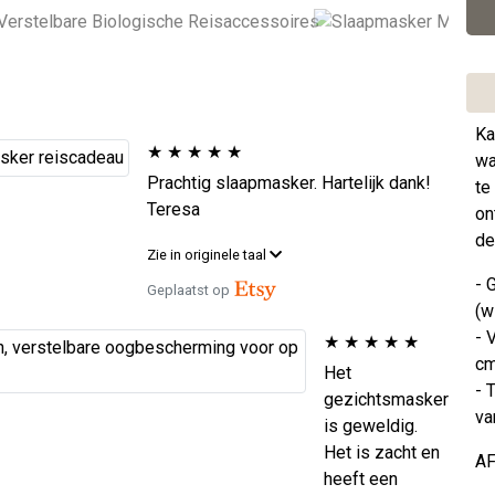
Ka
★
★
★
★
★
wa
Prachtig slaapmasker. Hartelijk dank!
te
Teresa
on
de
Zie in originele taal
- 
Geplaatst op
(w
- 
★
★
★
★
★
cm
Het
- 
gezichtsmasker
va
is geweldig.
Het is zacht en
AF
heeft een