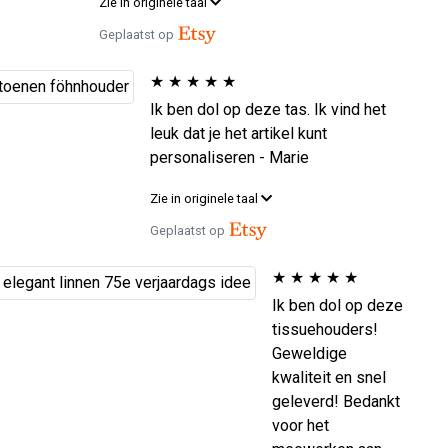
Zie in originele taal
Geplaatst op
★
★
★
★
★
Ik ben dol op deze tas. Ik vind het
leuk dat je het artikel kunt
personaliseren - Marie
Zie in originele taal
Geplaatst op
★
★
★
★
★
Ik ben dol op deze
tissuehouders!
Geweldige
kwaliteit en snel
geleverd! Bedankt
voor het