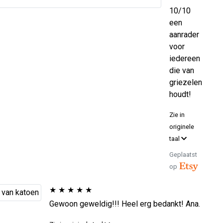
10/10
een
aanrader
voor
iedereen
die van
griezelen
houdt!
Zie in
originele
taal
Geplaatst
op
★
★
★
★
★
Gewoon geweldig!!! Heel erg bedankt! Ana.