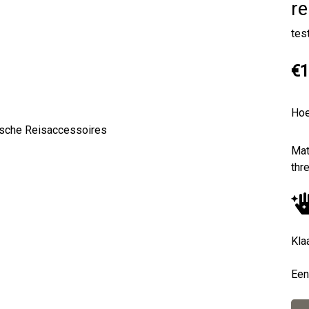
re
tes
€1
Hoe
Next
Mat
thr
Kla
Een