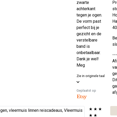
zwarte
Pr
achterkant
st
tegen je ogen.
Ho
De vorm past
Ha
perfect bij je
40
gezicht en de
Be
verstelbare
sl
band is
onbetaalbaar.
---
Dank je wel!
Af
Meg
va
ge
Zie in originele taal
Di
ga
Geplaatst op
af
★
★
★
★
★