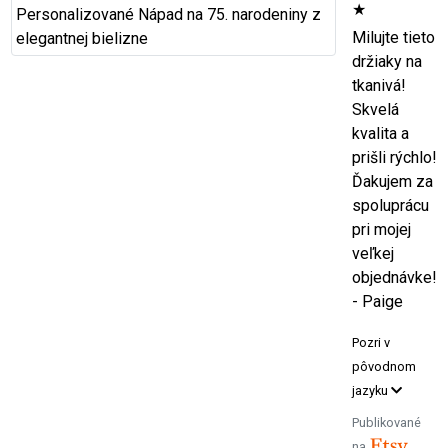
★
Milujte tieto
držiaky na
tkanivá!
Skvelá
kvalita a
prišli rýchlo!
Ďakujem za
spoluprácu
pri mojej
veľkej
objednávke!
- Paige
Pozri v
pôvodnom
jazyku
Publikované
na