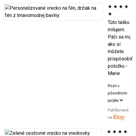
★
★
★
★
★
Túto tašku
milujem.
Páči sa mi,
ako si
môžete
prispôsobiť
položku -
Marie
Pozri v
pôvodnom
jazyku
Publikované
na
★
★
★
★