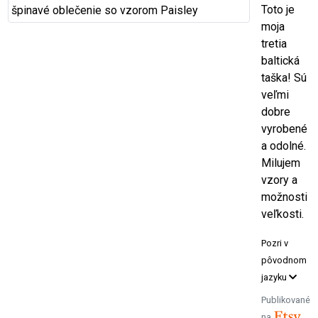
Toto je
moja
tretia
baltická
taška! Sú
veľmi
dobre
vyrobené
a odolné.
Milujem
vzory a
možnosti
veľkosti.
Pozri v
pôvodnom
jazyku
Publikované
na