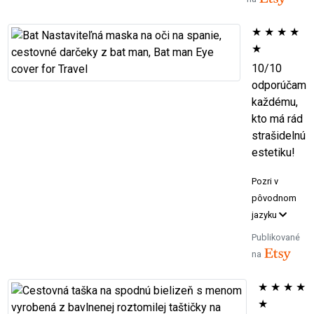
★
★
★
★
★
10/10
odporúčam
každému,
kto má rád
strašidelnú
estetiku!
Pozri v
pôvodnom
jazyku
Publikované
na
★
★
★
★
★