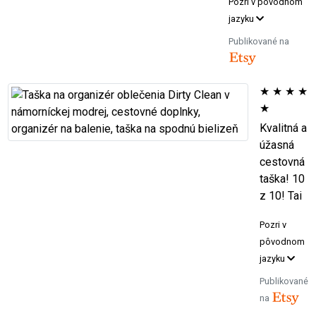
Pozri v pôvodnom
jazyku
Publikované na
★
★
★
★
★
Kvalitná a
úžasná
cestovná
taška! 10
z 10! Tai
Pozri v
pôvodnom
jazyku
Publikované
na