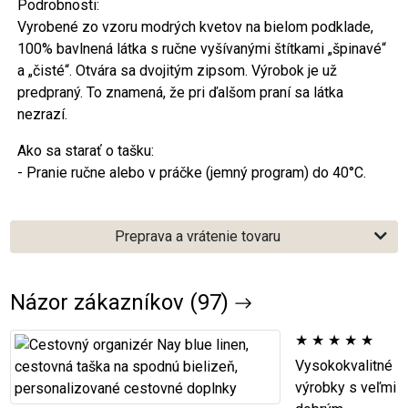
Podrobnosti:
Vyrobené zo vzoru modrých kvetov na bielom podklade,
100% bavlnená látka s ručne vyšívanými štítkami „špinavé“
a „čisté“. Otvára sa dvojitým zipsom. Výrobok je už
predpraný. To znamená, že pri ďalšom praní sa látka
nezrazí.
Ako sa starať o tašku:
- Pranie ručne alebo v práčke (jemný program) do 40°C.
Preprava a vrátenie tovaru
Názor zákazníkov (97)
★
★
★
★
★
Vysokokvalitné
výrobky s veľmi