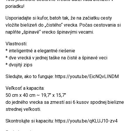
poriadku!
Usporiadajte si kufor, batoh tak, že na začiatku cesty
vložíte bielizeň do „čistého“ vrecka. Počas cestovania si
naplňte „špinavé“ vrecko špinavými vecami.
Vlastnosti:
* inteligentné a elegantné riešenie
* dve vrecká v jednej taške na čisté a špinavé veci
* dvojitý zips
Sledujte, ako to funguje: https://youtu.be/EicNQvLINDM
Veľkosť a kapacita:
50 cm x 40 cm ~ 19,7" x 15,7"
do jedného vrecka sa zmestí asi 6 kusov spodnej bielizne
strednej veľkosti.
Skontrolujte si kapacitu: https://youtu.be/qKLUJ10-zv4