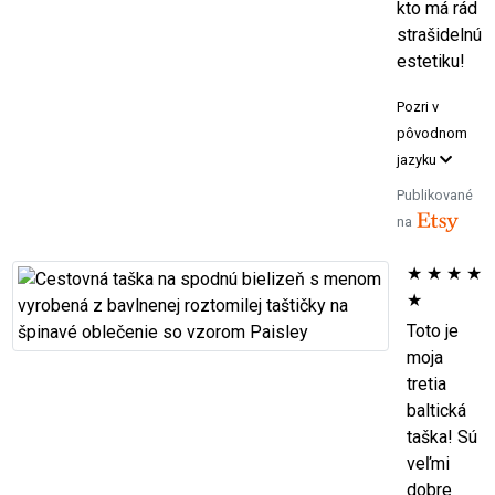
kto má rád
strašidelnú
estetiku!
Pozri v
pôvodnom
jazyku
Publikované
na
★
★
★
★
★
Toto je
moja
tretia
baltická
taška! Sú
veľmi
dobre