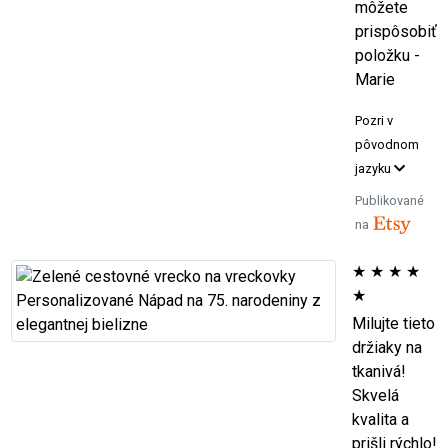
môžete
prispôsobiť
položku -
Marie
Pozri v
pôvodnom
jazyku
Publikované
na
★
★
★
★
★
Milujte tieto
držiaky na
tkanivá!
Skvelá
kvalita a
prišli rýchlo!