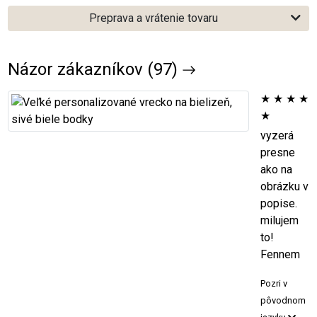
Preprava a vrátenie tovaru
Názor zákazníkov (97)
★
★
★
★
★
vyzerá
presne
ako na
obrázku v
popise.
milujem
to!
Fennem
Pozri v
pôvodnom