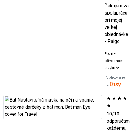
Ďakujem za
spoluprácu
pri mojej
veľkej
objednávke!
- Paige
Pozri v
pôvodnom
jazyku
Publikované
na
★
★
★
★
★
10/10
odporúčam
každému,