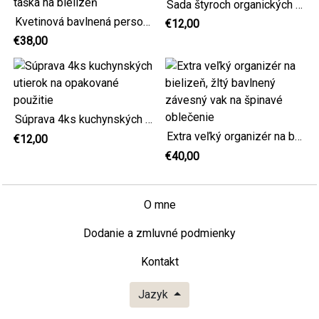
Sada štyroch organických utierok na čistenie bielizne
Kvetinová bavlnená personalizovaná veľká taška na bielizeň
€12,00
€38,00
Súprava 4ks kuchynských utierok na opakované použitie
Extra veľký organizér na bielizeň, žltý bavlnený závesný vak na špinavé oblečenie
€12,00
€40,00
O mne
Dodanie a zmluvné podmienky
Kontakt
Jazyk