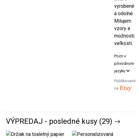
vyrobené
a odolné.
Milujem
vzory a
možnosti
veľkosti.
Pozri v
pôvodnom
jazyku
Publikované
na
VÝPREDAJ - posledné kusy (29)