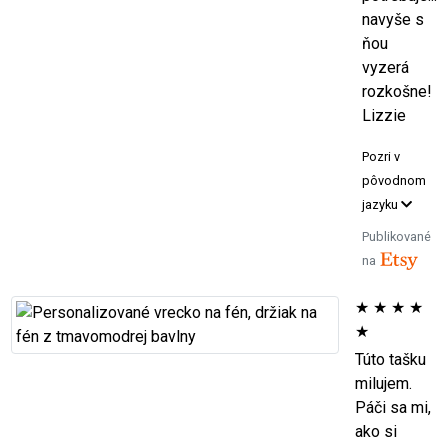
navyše s
ňou
vyzerá
rozkošne!
Lizzie
Pozri v
pôvodnom
jazyku
Publikované
na
★
★
★
★
★
Túto tašku
milujem.
Páči sa mi,
ako si