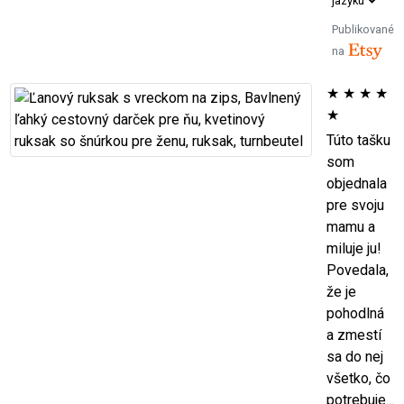
jazyku
Publikované
na
★
★
★
★
★
Túto tašku
som
objednala
pre svoju
mamu a
miluje ju!
Povedala,
že je
pohodlná
a zmestí
sa do nej
všetko, čo
potrebuje...