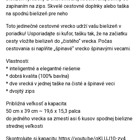
zapínaním na zips. Skvelé cestovné doplnky alebo taška
na spodnú bielizeň pre neho
Toto jedinečné cestovné vrecko udrží vašu bielizeň v
poriadku! Usporiadajte si kufor, tašku tak, že na začiatku
cesty vložíte bielizeň do „čistého“ vrecka. Počas
cestovania si naplňte „špinavé“ vrecko špinavými vecami.
Vlastnosti:
* inteligentné a elegantné riešenie
* dobrá kvalita (100% bavlna)
* dve vrecká v jednej taške na čisté a špinavé veci
* dvojitý zips
Približná veľkosť a kapacita:
50 cm x 39 cm ~ 19,6 x 15,3 palca
do jedného vrecka sa zmestí asi 6 kusov spodnej bielizne
strednej veľkosti
Skontrolujte si kapacitu: https://youtu.be/qKLUJ10-zv4