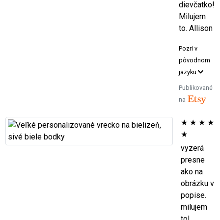
dievčatko!
Milujem
to. Allison
Pozri v
pôvodnom
jazyku
Publikované
na
★
★
★
★
★
vyzerá
presne
ako na
obrázku v
popise.
milujem
to!