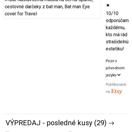
★
10/10
odporúčam
každému,
kto má rád
strašidelnú
estetiku!
Pozri v
pôvodnom
jazyku
Publikované
na
VÝPREDAJ - posledné kusy (29)