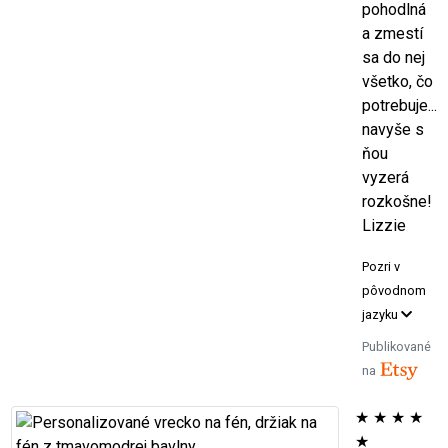
pohodlná
a zmestí
sa do nej
všetko, čo
potrebuje...
navyše s
ňou
vyzerá
rozkošne!
Lizzie
Pozri v
pôvodnom
jazyku
Publikované
na
★
★
★
★
★