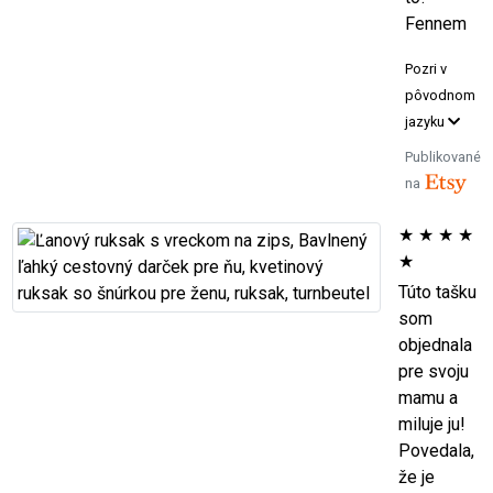
Fennem
Pozri v
pôvodnom
jazyku
Publikované
na
★
★
★
★
★
Túto tašku
som
objednala
pre svoju
mamu a
miluje ju!
Povedala,
že je