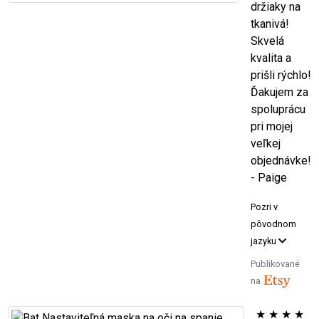
držiaky na
tkanivá!
Skvelá
kvalita a
prišli rýchlo!
Ďakujem za
spoluprácu
pri mojej
veľkej
objednávke!
- Paige
Pozri v
pôvodnom
jazyku
Publikované
na
★
★
★
★