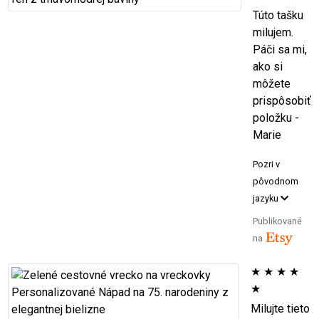
Túto tašku
milujem.
Páči sa mi,
ako si
môžete
prispôsobiť
položku -
Marie
Pozri v
pôvodnom
jazyku
Publikované
na
★
★
★
★
★
Milujte tieto