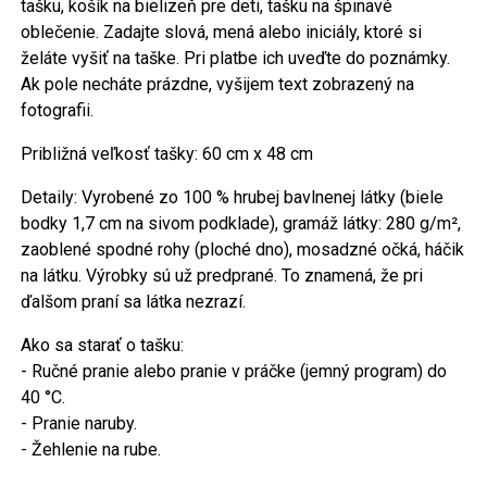
tašku, košík na bielizeň pre deti, tašku na špinavé
oblečenie. Zadajte slová, mená alebo iniciály, ktoré si
želáte vyšiť na taške. Pri platbe ich uveďte do poznámky.
Ak pole necháte prázdne, vyšijem text zobrazený na
fotografii.
Približná veľkosť tašky: 60 cm x 48 cm
Detaily: Vyrobené zo 100 % hrubej bavlnenej látky (biele
bodky 1,7 cm na sivom podklade), gramáž látky: 280 g/m²,
zaoblené spodné rohy (ploché dno), mosadzné očká, háčik
na látku. Výrobky sú už predprané. To znamená, že pri
ďalšom praní sa látka nezrazí.
Ako sa starať o tašku:
- Ručné pranie alebo pranie v práčke (jemný program) do
40 °C.
- Pranie naruby.
- Žehlenie na rube.