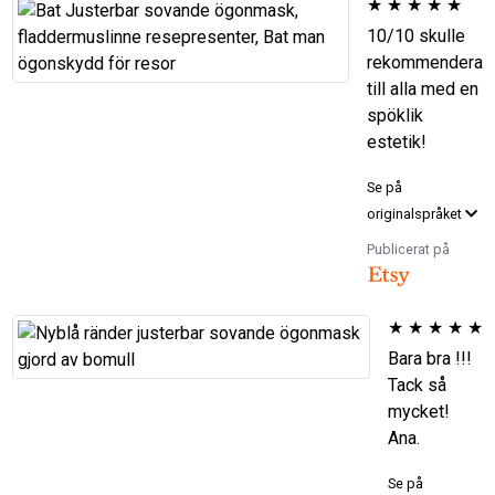
★
★
★
★
★
10/10 skulle
rekommendera
till alla med en
spöklik
estetik!
Se på
originalspråket
Publicerat på
★
★
★
★
★
Bara bra !!!
Tack så
mycket!
Ana.
Se på