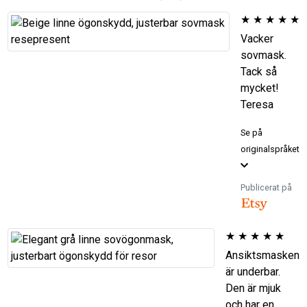
★
★
★
★
★
Vacker
sovmask.
Tack så
mycket!
Teresa
Se på
originalspråket
Publicerat på
★
★
★
★
★
Ansiktsmasken
är underbar.
Den är mjuk
och har en