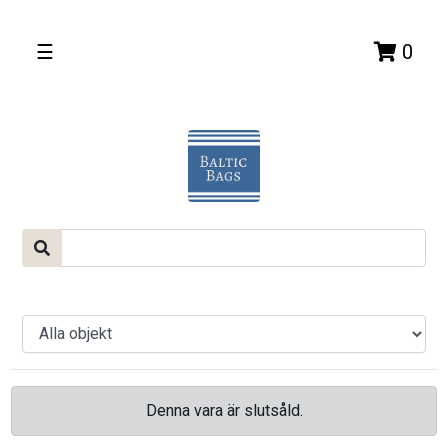
☰
0
Denna vara är slutsåld.