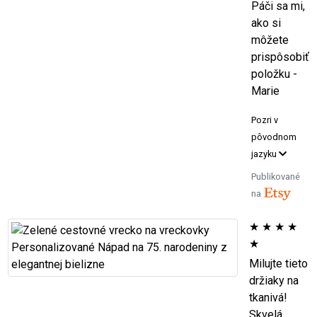
Páči sa mi,
ako si
môžete
prispôsobiť
položku -
Marie
Pozri v
pôvodnom
jazyku
Publikované
na
★
★
★
★
★
Milujte tieto
držiaky na
tkanivá!
Skvelá