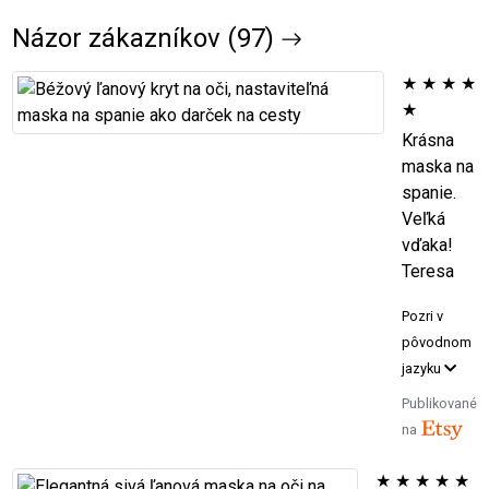
Názor zákazníkov (97)
★
★
★
★
★
Krásna
maska na
spanie.
Veľká
vďaka!
Teresa
Pozri v
pôvodnom
jazyku
Publikované
na
★
★
★
★
★