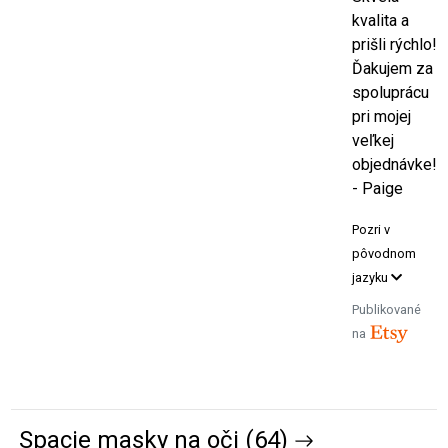
kvalita a
prišli rýchlo!
Ďakujem za
spoluprácu
pri mojej
veľkej
objednávke!
- Paige
Pozri v
pôvodnom
jazyku
Publikované
na
Spacie masky na oči (64)