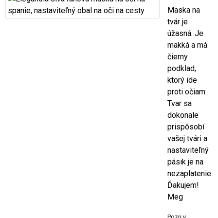
Maska na
tvár je
úžasná. Je
mäkká a má
čierny
podklad,
ktorý ide
proti očiam.
Tvar sa
dokonale
prispôsobí
vašej tvári a
nastaviteľný
pásik je na
nezaplatenie.
Ďakujem!
Meg
Pozri v