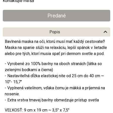
Kontaktujte ma
Popis
Bavlnená maska na oči, ktorú musí mať každý cestovateľ!
Maska na spanie slúži na relaxáciu, lepší spánok v lietadle
alebo pre tých, ktorí musia spať pri dennom svetle a pod.
- Vyrobené zo 100% bavlny na oboch stranách (látka so
zelenými bodkami a čierna)
- Nastaviteľná dĺžka elastickej nite od 25 cm do 40 cm ~
10"- 15,7"
- Vyplnená vatelínom, vďaka čomu je mäkká a príjemná na
nosenie.
- Extra vrstva tmavej bavlny obmedzuje prístup svetla
VEĽKOSŤ: 9 cm x 19 cm ~ 3,5" x 7,5"