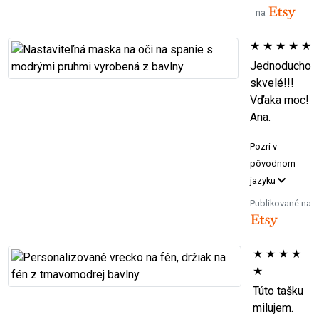
na
★
★
★
★
★
Jednoducho
skvelé!!!
Vďaka moc!
Ana.
Pozri v
pôvodnom
jazyku
Publikované na
★
★
★
★
★
Túto tašku
milujem.