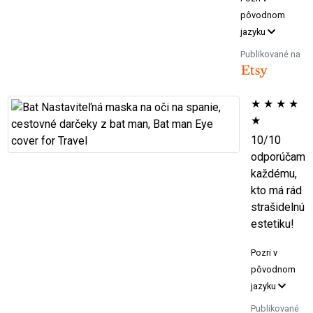
pôvodnom
jazyku
Publikované na
★
★
★
★
★
10/10
odporúčam
každému,
kto má rád
strašidelnú
estetiku!
Pozri v
pôvodnom
jazyku
Publikované