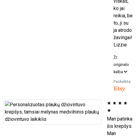
viskas,
ko jai
reikia, be
to, ji su
ja atrodo
žavingai!
Lizzie
Žr.
originalo
kalba
Paskelbta
★
★
★
★
★
Man patinka
šis krepšys.
Man