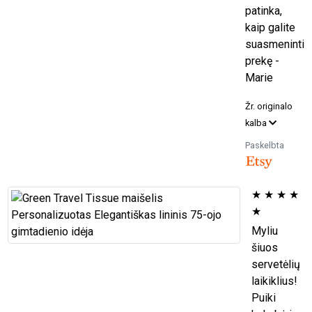
patinka,
kaip galite
suasmeninti
prekę -
Marie
Žr. originalo
kalba
Paskelbta
★
★
★
★
★
Myliu
šiuos
servetėlių
laikiklius!
Puiki