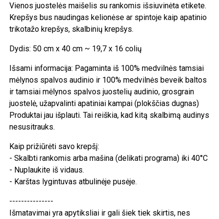
Vienos juostelės maišelis su rankomis išsiuvinėta etikete.
Krepšys bus naudingas kelionėse ar spintoje kaip apatinio
trikotažo krepšys, skalbinių krepšys.
Dydis: 50 cm x 40 cm ~ 19,7 x 16 colių
Išsami informacija: Pagaminta iš 100% medvilnės tamsiai
mėlynos spalvos audinio ir 100% medvilnės beveik baltos
ir tamsiai mėlynos spalvos juostelių audinio, grosgrain
juostelė, užapvalinti apatiniai kampai (plokščias dugnas)
Produktai jau išplauti. Tai reiškia, kad kitą skalbimą audinys
nesusitrauks.
Kaip prižiūrėti savo krepšį:
- Skalbti rankomis arba mašina (delikati programa) iki 40°C
- Nuplaukite iš vidaus.
- Karštas lygintuvas atbulinėje pusėje.
---------------
Išmatavimai yra apytiksliai ir gali šiek tiek skirtis, nes