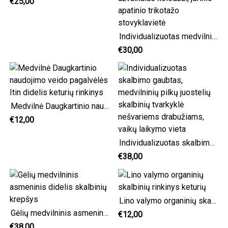
€25,00
Individualizuotas medvilninis skalbinių krepšys, tamsiai mėlynos spalvos juostelių skalbimo užvalkalas koledžui, jūrinio apatinio trikotažo stovyklavietė
€30,00
Medvilnė Daugkartinio naudojimo veido pagalvėlės Itin didelis keturių rinkinys
€12,00
Individualizuotas skalbimo gaubtas, medvilninių pilkų juostelių skalbinių tvarkyklė nešvariems drabužiams, vaikų laikymo vieta
€38,00
Lino valymo organinių skalbinių rinkinys keturių
Gėlių medvilninis asmeninis didelis skalbinių krepšys
€12,00
€38,00