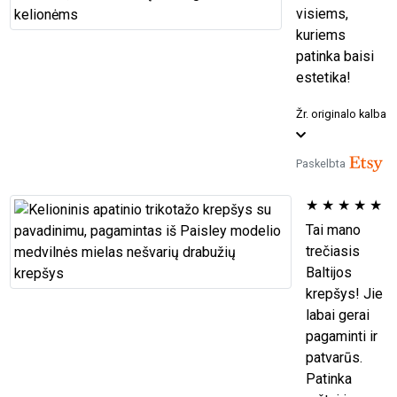
visiems,
kuriems
patinka baisi
estetika!
Žr. originalo kalba
Paskelbta
★
★
★
★
★
Tai mano
trečiasis
Baltijos
krepšys! Jie
labai gerai
pagaminti ir
patvarūs.
Patinka