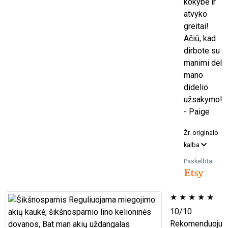
kokybė ir
atvyko
greitai!
Ačiū, kad
dirbote su
manimi dėl
mano
didelio
užsakymo!
- Paige
Žr. originalo
kalba
Paskelbta
★
★
★
★
★
10/10
Rekomenduoju