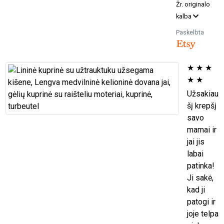
Žr. originalo
kalba
Paskelbta
★
★
★
★
★
Užsakiau
šį krepšį
savo
mamai ir
jai jis
labai
patinka!
Ji sakė,
kad ji
patogi ir
joje telpa