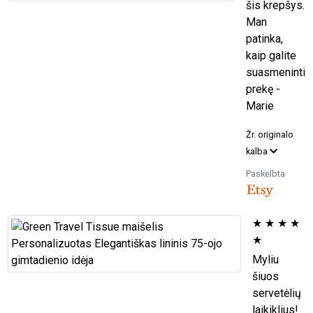
šis krepšys.
Man
patinka,
kaip galite
suasmeninti
prekę -
Marie
Žr. originalo
kalba
Paskelbta
★
★
★
★
★
Myliu
šiuos
servetėlių
laikiklius!