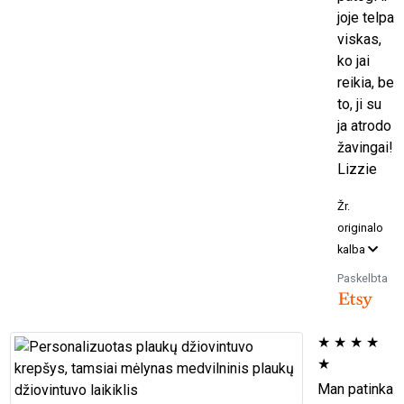
joje telpa
viskas,
ko jai
reikia, be
to, ji su
ja atrodo
žavingai!
Lizzie
Žr.
originalo
kalba
Paskelbta
★
★
★
★
★
Man patinka