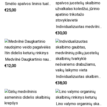
Smėlio spalvos lininis tualetinio popieriaus laikiklis
€25,00
Individualizuotas medvilninis skalbinių krepšys, tamsiai mėlynos spalvos juostelių skalbimo užvalkalas koledžui, jūrinio apatinio trikotažo stovyklavietė
€30,00
Medvilnė Daugkartinio naudojimo veido pagalvėlės Itin didelis keturių rinkinys
€12,00
Individualizuotas skalbimo gaubtas, medvilninių pilkų juostelių skalbinių tvarkyklė nešvariems drabužiams, vaikų laikymo vieta
€38,00
Lino valymo organinių skalbinių rinkinys keturių