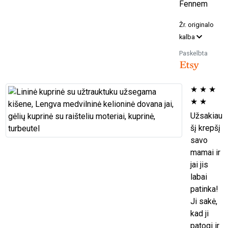
Fennem
Žr. originalo
kalba
Paskelbta
★
★
★
★
★
Užsakiau
šį krepšį
savo
mamai ir
jai jis
labai
patinka!
Ji sakė,
kad ji
patogi ir