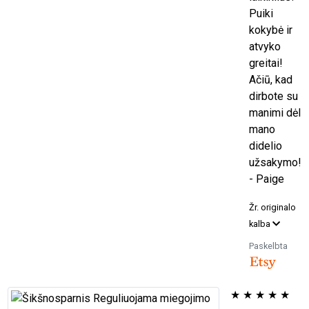
Puiki
kokybė ir
atvyko
greitai!
Ačiū, kad
dirbote su
manimi dėl
mano
didelio
užsakymo!
- Paige
Žr. originalo
kalba
Paskelbta
★
★
★
★
★