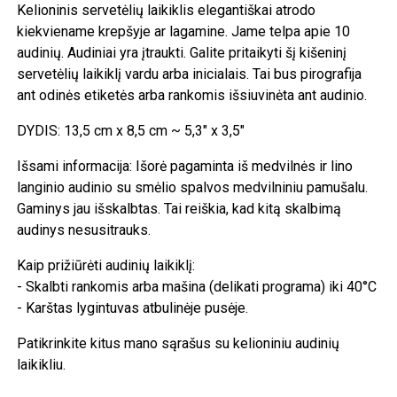
Kelioninis servetėlių laikiklis elegantiškai atrodo
kiekviename krepšyje ar lagamine. Jame telpa apie 10
audinių. Audiniai yra įtraukti. Galite pritaikyti šį kišeninį
servetėlių laikiklį vardu arba inicialais. Tai bus pirografija
ant odinės etiketės arba rankomis išsiuvinėta ant audinio.
DYDIS: 13,5 cm x 8,5 cm ~ 5,3" x 3,5"
Išsami informacija: Išorė pagaminta iš medvilnės ir lino
langinio audinio su smėlio spalvos medvilniniu pamušalu.
Gaminys jau išskalbtas. Tai reiškia, kad kitą skalbimą
audinys nesusitrauks.
Kaip prižiūrėti audinių laikiklį:
- Skalbti rankomis arba mašina (delikati programa) iki 40°C
- Karštas lygintuvas atbulinėje pusėje.
Patikrinkite kitus mano sąrašus su kelioniniu audinių
laikikliu.