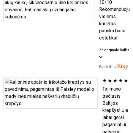
10/10
Rekomenduoju
visiems,
kuriems
patinka baisi
estetika!
Žr. originalo kalba
Paskelbta
★
★
★
★
★
Tai mano
trečiasis
Baltijos
krepšys! Jie
labai gerai
pagaminti ir
patvarūs.