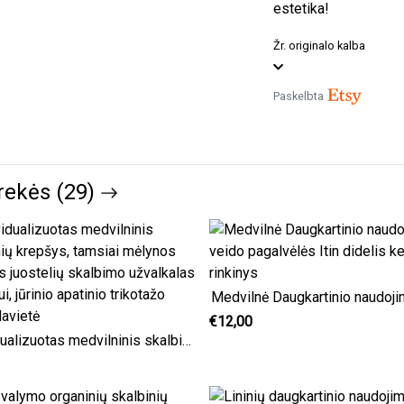
estetika!
Žr. originalo kalba
Paskelbta
rekės (29)
€12,00
Individualizuotas medvilninis skalbinių krepšys, tamsiai mėlynos spalvos juostelių skalbimo užvalkalas koledžui, jūrinio apatinio trikotažo stovyklavietė