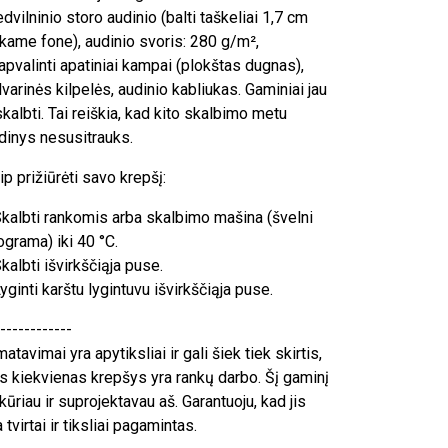
dvilninio storo audinio (balti taškeliai 1,7 cm
lkame fone), audinio svoris: 280 g/m²,
apvalinti apatiniai kampai (plokštas dugnas),
lvarinės kilpelės, audinio kabliukas. Gaminiai jau
skalbti. Tai reiškia, kad kito skalbimo metu
dinys nesusitrauks.
ip prižiūrėti savo krepšį:
Skalbti rankomis arba skalbimo mašina (švelni
ograma) iki 40 °C.
Skalbti išvirkščiąja puse.
Lyginti karštu lygintuvu išvirkščiąja puse.
------------
matavimai yra apytiksliai ir gali šiek tiek skirtis,
s kiekvienas krepšys yra rankų darbo. Šį gaminį
kūriau ir suprojektavau aš. Garantuoju, kad jis
a tvirtai ir tiksliai pagamintas.