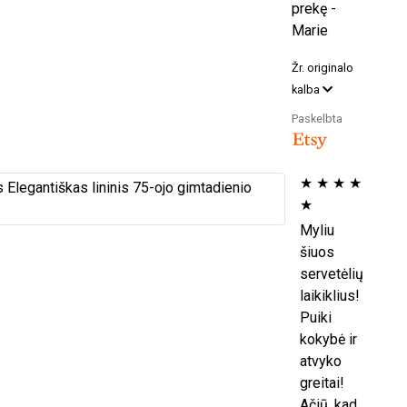
prekę -
Marie
Žr. originalo
kalba
Paskelbta
★
★
★
★
★
Myliu
šiuos
servetėlių
laikiklius!
Puiki
kokybė ir
atvyko
greitai!
Ačiū, kad