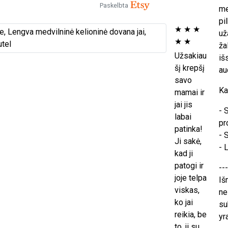
Paskelbta
me
pi
★
★
★
už
★
★
ža
Užsakiau
iš
šį krepšį
au
savo
Ka
mamai ir
jai jis
- 
labai
pr
patinka!
- 
Ji sakė,
- 
kad ji
patogi ir
---
joje telpa
Iš
viskas,
ne
ko jai
su
reikia, be
yr
to, ji su